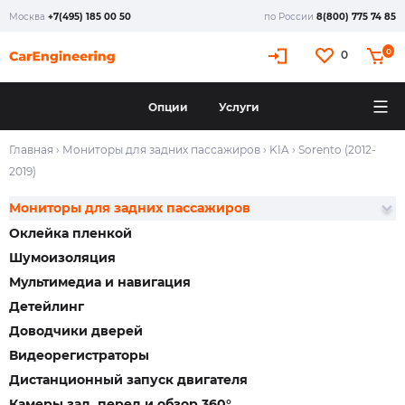
Москва
+7(495) 185 00 50
по России
8(800) 775 74 85
0
0
Опции
Услуги
Главная
›
Мониторы для задних пассажиров
›
KIA
›
Sorento (2012-
2019)
Мониторы для задних пассажиров
Оклейка пленкой
Шумоизоляция
Мультимедиа и навигация
Детейлинг
Доводчики дверей
Видеорегистраторы
Дистанционный запуск двигателя
Камеры зад, перед и обзор 360°