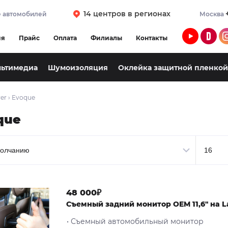
14 центров в регионах
 автомобилей
Москва
ия
Прайс
Оплата
Филиалы
Контакты
льтимедиа
Шумоизоляция
Оклейка защитной пленкой
er
›
Evoque
que
48 000₽
Cъемный задний монитор OEM 11,6" на L
• Съемный автомобильный монитор