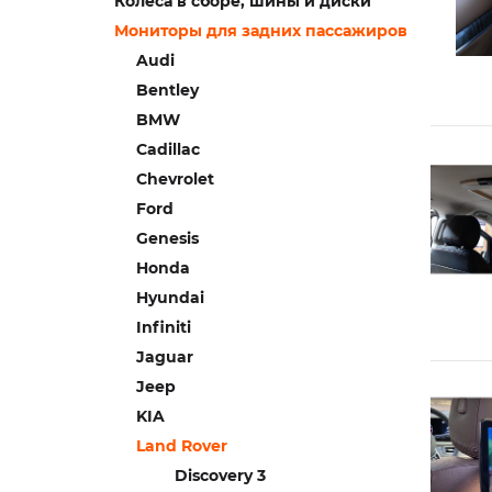
Колеса в сборе, шины и диски
Мониторы для задних пассажиров
Audi
Bentley
BMW
Cadillac
Chevrolet
Ford
Genesis
Honda
Hyundai
Infiniti
Jaguar
Jeep
KIA
Land Rover
Discovery 3