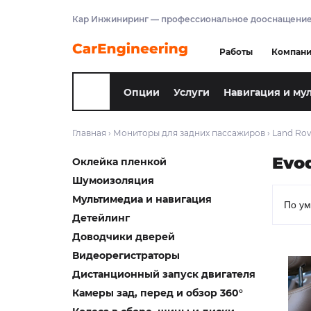
Кар Инжиниринг — профессиональное дооснащение
Работы
Компан
Опции
Услуги
Навигация и му
Главная
›
Мониторы для задних пассажиров
›
Land Rov
Evo
Оклейка пленкой
Шумоизоляция
Мультимедиа и навигация
Детейлинг
Доводчики дверей
Видеорегистраторы
Дистанционный запуск двигателя
Камеры зад, перед и обзор 360°