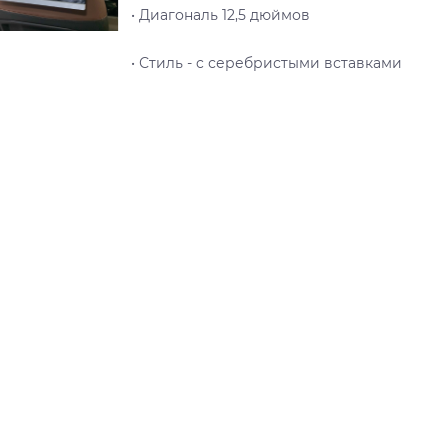
• Диагональ 12,5 дюймов
• Стиль - c серебристыми вставками