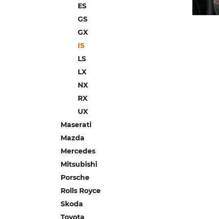
ES
GS
GX
IS
LS
LX
NX
RX
UX
Maserati
Mazda
Mercedes
Mitsubishi
Porsche
Rolls Royce
Skoda
Toyota