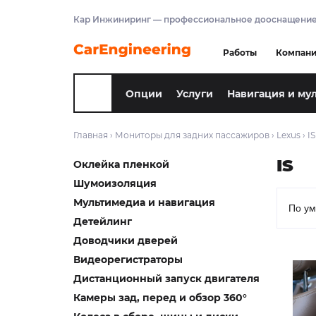
Кар Инжиниринг — профессиональное дооснащение
Работы
Компан
Опции
Услуги
Навигация и му
Главная
›
Мониторы для задних пассажиров
›
Lexus
›
IS
IS
Оклейка пленкой
Шумоизоляция
Мультимедиа и навигация
Детейлинг
Доводчики дверей
Видеорегистраторы
Дистанционный запуск двигателя
Камеры зад, перед и обзор 360°