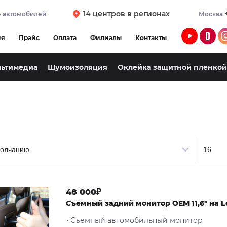
14 центров в регионах
 автомобилей
Москва
ия
Прайс
Оплата
Филиалы
Контакты
льтимедиа
Шумоизоляция
Оклейка защитной пленкой
48 000₽
Съемный задний монитор OEM 11,6" на L
• Съемный автомобильный монитор