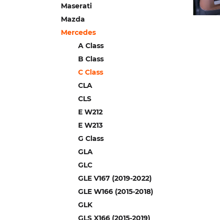
Maserati
Mazda
Mercedes
A Сlass
B Class
C Class
CLA
CLS
E W212
E W213
G Class
GLA
GLC
GLE V167 (2019-2022)
GLE W166 (2015-2018)
GLK
GLS X166 (2015-2019)