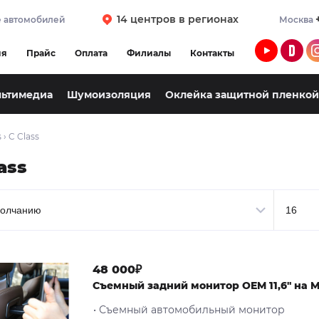
14 центров в регионах
 автомобилей
Москва
ия
Прайс
Оплата
Филиалы
Контакты
льтимедиа
Шумоизоляция
Оклейка защитной пленкой
s
›
C Class
ass
48 000₽
Cъемный задний монитор OEM 11,6" на Me
• Съемный автомобильный монитор