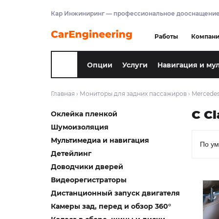
Кар Инжиниринг — профессиональное дооснащение
Работы
Компан
Опции
Услуги
Навигация и му
Главная
›
Мониторы для задних пассажиров
›
Mercede
C Cl
Оклейка пленкой
Шумоизоляция
Мультимедиа и навигация
Детейлинг
Доводчики дверей
Видеорегистраторы
Дистанционный запуск двигателя
Камеры зад, перед и обзор 360°