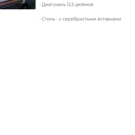
• Диагональ 12,5 дюймов
• Стиль - c серебристыми вставками