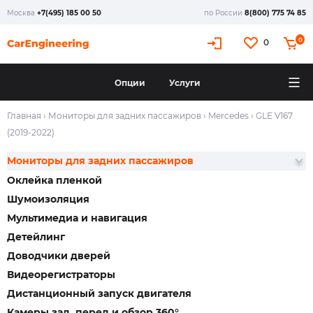
Москва
+7(495) 185 00 50
по России
8(800) 775 74 85
0
0
Опции
Услуги
Главная
›
Мониторы для задних пассажиров
›
Mercedes
›
GLE V167
(2019-2022)
Мониторы для задних пассажиров
Оклейка пленкой
Шумоизоляция
Мультимедиа и навигация
Детейлинг
Доводчики дверей
Видеорегистраторы
Дистанционный запуск двигателя
Камеры зад, перед и обзор 360°