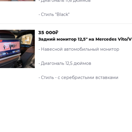
• Диагональ 11,6 дюймов
• Стиль "Black"
35 000₽
Задний монитор 12,5" на Mercedes Vito/V
• Навесной автомобильный монитор
• Диагональ 12,5 дюймов
• Стиль - c серебристыми вставками