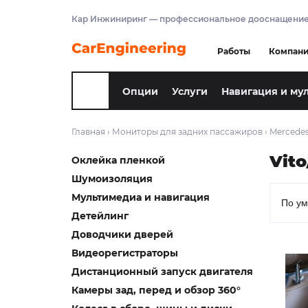
Кар Инжиниринг — профессиональное дооснащение
Работы
Компан
Опции
Услуги
Навигация и му
Главная
›
Мониторы для задних пассажиров
›
Mercede
Vit
Оклейка пленкой
Шумоизоляция
Мультимедиа и навигация
Детейлинг
Доводчики дверей
Видеорегистраторы
Дистанционный запуск двигателя
Камеры зад, перед и обзор 360°