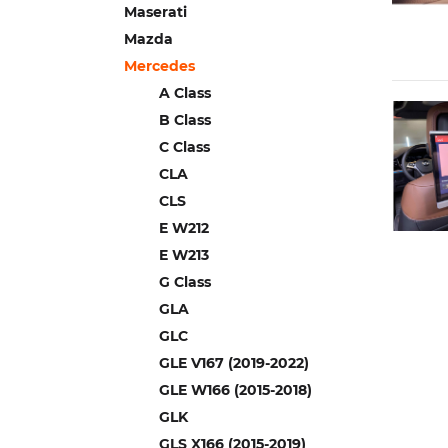
Maserati
Mazda
Mercedes
A Сlass
B Class
C Class
CLA
CLS
E W212
E W213
G Class
GLA
GLC
GLE V167 (2019-2022)
GLE W166 (2015-2018)
GLK
GLS X166 (2015-2019)