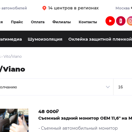
14 центров в регионах
 автомобилей
Москва
ия
Прайс
Оплата
Филиалы
Контакты
льтимедиа
Шумоизоляция
Оклейка защитной пленкой
s
›
Vito/Viano
o/Viano
48 000₽
Cъемный задний монитор OEM 11,6" на M
• Съемный автомобильный монитор