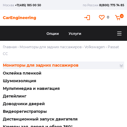
Москва
+7(495) 185 00 50
по России
8(800) 775 74 85
0
0
Опции
Услуги
Главная
›
Мониторы для задних пассажиров
›
Volkswagen
›
Passat
CC
Мониторы для задних пассажиров
Оклейка пленкой
Шумоизоляция
Мультимедиа и навигация
Детейлинг
Доводчики дверей
Видеорегистраторы
Дистанционный запуск двигателя
Камеры зад, перед и обзор 360°