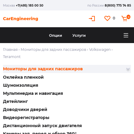
Москва
+7(495) 185 00 50
по России
8(800) 775 74 85
0
0
Опции
Услуги
Главная
›
Мониторы для задних пассажиров
›
Volkswagen
›
Teramont
Мониторы для задних пассажиров
Оклейка пленкой
Шумоизоляция
Мультимедиа и навигация
Детейлинг
Доводчики дверей
Видеорегистраторы
Дистанционный запуск двигателя
Камеры зад, перед и обзор 360°