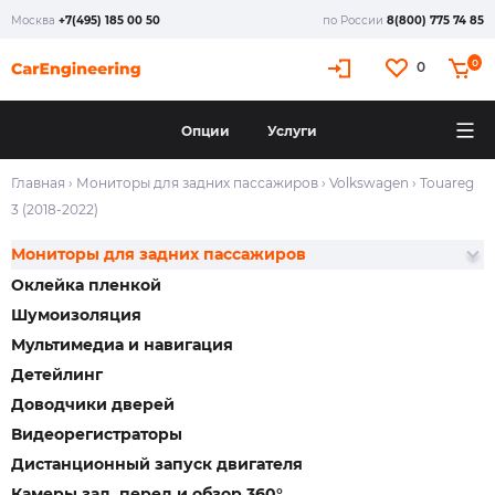
Москва
+7(495) 185 00 50
по России
8(800) 775 74 85
0
0
Опции
Услуги
Главная
›
Мониторы для задних пассажиров
›
Volkswagen
›
Touareg
3 (2018-2022)
Мониторы для задних пассажиров
Оклейка пленкой
Шумоизоляция
Мультимедиа и навигация
Детейлинг
Доводчики дверей
Видеорегистраторы
Дистанционный запуск двигателя
Камеры зад, перед и обзор 360°