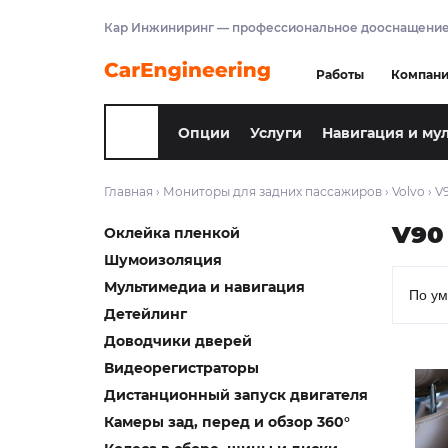
Кар Инжиниринг — профессиональное дооснащение
Работы
Компан
Опции
Услуги
Навигация и му
Главная
›
Мониторы для задних пассажиров
›
Volvo
›
V
V90
Оклейка пленкой
Шумоизоляция
Мультимедиа и навигация
Детейлинг
Доводчики дверей
Видеорегистраторы
Дистанционный запуск двигателя
Камеры зад, перед и обзор 360°