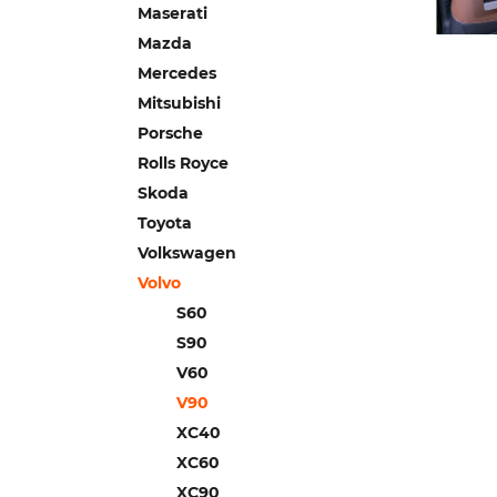
Maserati
Mazda
Mercedes
Mitsubishi
Porsche
Rolls Royce
Skoda
Toyota
Volkswagen
Volvo
S60
S90
V60
V90
XC40
XC60
XC90