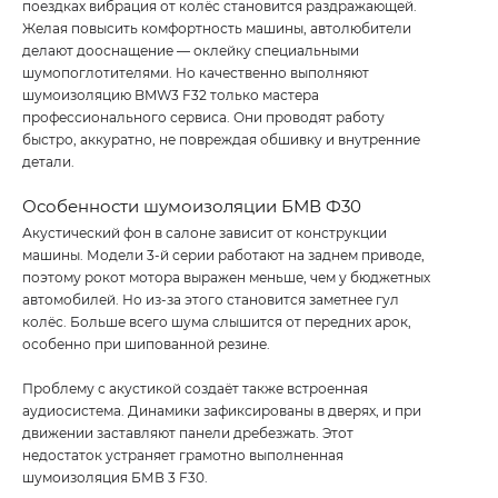
поездках вибрация от колёс становится раздражающей.
Желая повысить комфортность машины, автолюбители
делают дооснащение — оклейку специальными
шумопоглотителями. Но качественно выполняют
шумоизоляцию BMW3 F32 только мастера
профессионального сервиса. Они проводят работу
быстро, аккуратно, не повреждая обшивку и внутренние
детали.
Особенности шумоизоляции БМВ Ф30
Акустический фон в салоне зависит от конструкции
машины. Модели 3-й серии работают на заднем приводе,
поэтому рокот мотора выражен меньше, чем у бюджетных
автомобилей. Но из-за этого становится заметнее гул
колёс. Больше всего шума слышится от передних арок,
особенно при шипованной резине.
Проблему с акустикой создаёт также встроенная
аудиосистема. Динамики зафиксированы в дверях, и при
движении заставляют панели дребезжать. Этот
недостаток устраняет грамотно выполненная
шумоизоляция БМВ 3 F30.