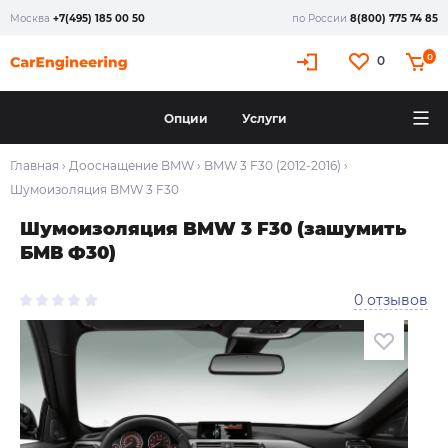
Москва
+7(495) 185 00 50
по России
8(800) 775 74 85
0
0
Опции
Услуги
Главная
›
Дооснащение BMW
›
BMW 3 F30 (2012-2016)
›
Шумоизоляция BMW 3 F30
Шумоизоляция BMW 3 F30 (зашумить
БМВ Ф30)
0 отзывов