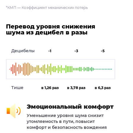
*КМП — Коэффициент механических потерь
Перевод уровня снижения
шума из децибел в разы
Децибелы
-1
-3
-5
Тише
в 1,26 раз
в 3,78 раз
в 6,3 раз
Эмоциональный комфорт
Уменьшение уровня шума снизит
утомляемость в пути, повысит
комфорт и безопасность вождения