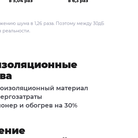
в 5,04 раз
в 6,3 раз
жению шума в 1,26 раза. Поэтому между 30дБ
в реальности.
изоляционные
ва
оизоляционный материал
ергозатраты
онер и обогрев на 30%
ение