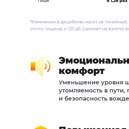
Тише
в 1,26 раз
*Изменение в децибелах носит не линейный, 
(почти тишина) и 120 дБ (самолет на взлете) 
Эмоциональ
комфорт
Уменьшение уровня ш
утомляемость в пути,
и безопасность вожд