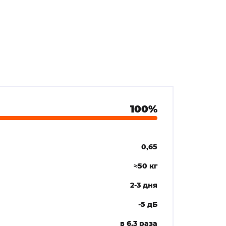
100%
0,65
≈50 кг
2-3 дня
-5 дБ
в 6,3 раза