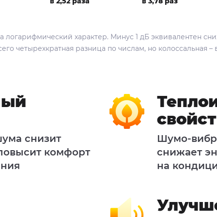
в 2,52 раза
в 3,78 раз
а логарифмический характер. Минус 1 дБ эквивалентен сни
всего четырехкратная разница по числам, но колоссальная – 
ный
Тепло
свойст
ума снизит
Шумо-вибр
 повысит комфорт
снижает эн
ения
на кондици
Улучш