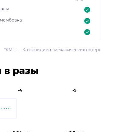
иалы
 мембрана
*КМП — Коэффициент механических потерь
 в разы
-4
-5