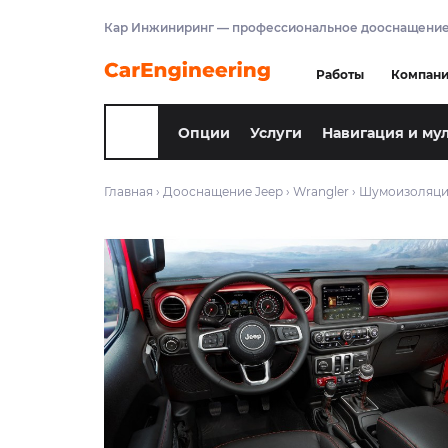
Кар Инжиниринг — профессиональное дооснащение
Работы
Компан
Опции
Услуги
Навигация и му
Главная
›
Дооснащение Jeep
›
Wrangler
›
Шумоизоляция