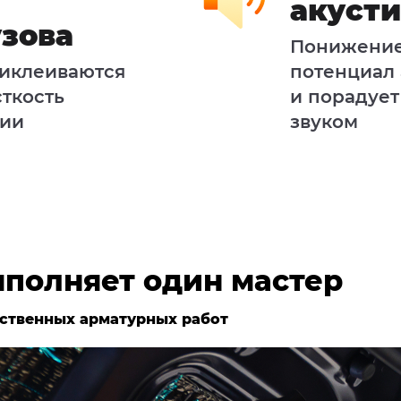
акусти
узова
Понижение
иклеиваются
потенциал 
сткость
и порадует
ции
звуком
ыполняет один мастер
ственных арматурных работ