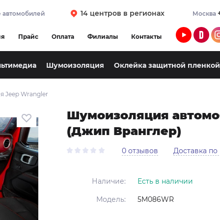
14 центров в регионах
 автомобилей
Москва
ия
Прайс
Оплата
Филиалы
Контакты
льтимедиа
Шумоизоляция
Оклейка защитной пленкой
 Jeep Wrangler
Шумоизоляция автомоб
(Джип Вранглер)
0 отзывов
Доставка по
Наличие:
Есть в наличии
Модель:
5M086WR