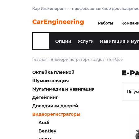
Кар Инжиниринг — профессиональное дооснащение
Работы
Компан
Опции
Услуги
Навигация и му
Главная
›
Видеорегистраторы
›
Jaguar
›
E-Pace
E-P
Оклейка пленкой
Шумоизоляция
Мультимедиа и навигация
Детейлинг
Доводчики дверей
Видеорегистраторы
Audi
Bentley