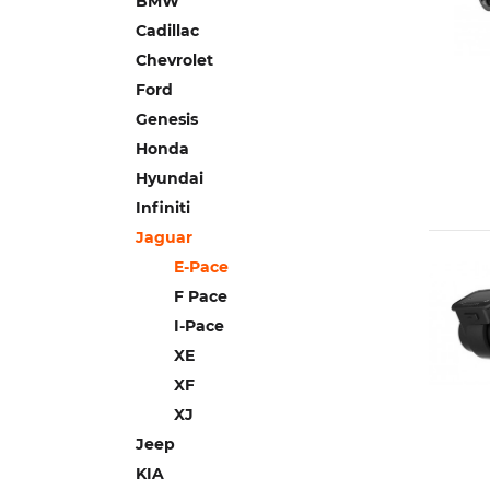
BMW
Cadillac
Chevrolet
Ford
Genesis
Honda
Hyundai
Infiniti
Jaguar
E-Pace
F Pace
I-Pace
XE
XF
XJ
Jeep
KIA