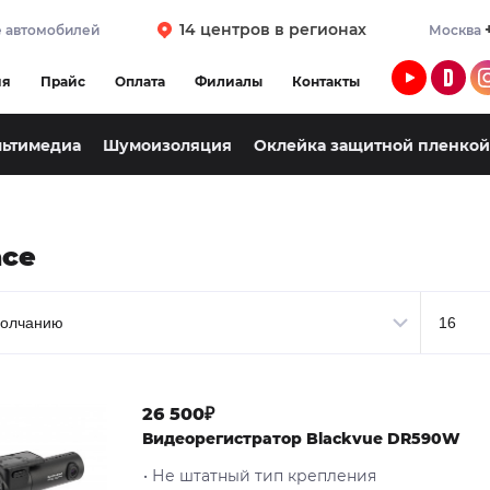
14 центров в регионах
 автомобилей
Москва
ия
Прайс
Оплата
Филиалы
Контакты
льтимедиа
Шумоизоляция
Оклейка защитной пленкой
ace
26 500₽
Видеорегистратор Blackvue DR590W
• Не штатный тип крепления