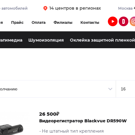
14 центров в регионах
 автомобилей
Москва
ия
Прайс
Оплата
Филиалы
Контакты
льтимедиа
Шумоизоляция
Оклейка защитной пленкой
26 500₽
Видеорегистратор Blackvue DR590W
• Не штатный тип крепления