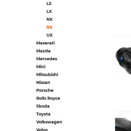
LS
LX
NX
RX
UX
Maserati
Mazda
Mercedes
Mini
Mitsubishi
Nissan
Porsche
Rolls Royce
Skoda
Toyota
Volkswagen
Volvo