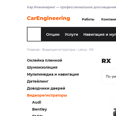
Кар Инжиниринг — профессиональное дооснащение
Работы
Компан
Опции
Услуги
Навигация и му
Главная
›
Видеорегистраторы
›
Lexus
›
RX
RX
Оклейка пленкой
Шумоизоляция
Мультимедиа и навигация
Детейлинг
Доводчики дверей
Видеорегистраторы
Audi
Bentley