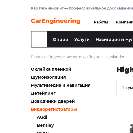
Кар Инжиниринг — профессиональное дооснащение
Работы
Компан
Опции
Услуги
Навигация и му
Главная
›
Видеорегистраторы
›
Toyota
›
Highlander
Hig
Оклейка пленкой
Шумоизоляция
Мультимедиа и навигация
Детейлинг
Доводчики дверей
Видеорегистраторы
Audi
Bentley