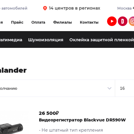
14 центров в регионах
 автомобилей
Москва
ия
Прайс
Оплата
Филиалы
Контакты
льтимедиа
Шумоизоляция
Оклейка защитной пленкой
hlander
26 500₽
Видеорегистратор Blackvue DR590W
• Не штатный тип крепления