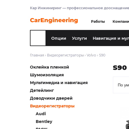
Кар Инжиниринг — профессиональное дооснащение
Работы
Компан
Опции
Услуги
Навигация и му
Главная
›
Видеорегистраторы
›
Volvo
›
S90
S90
Оклейка пленкой
Шумоизоляция
Мультимедиа и навигация
Детейлинг
Доводчики дверей
Видеорегистраторы
Audi
Bentley