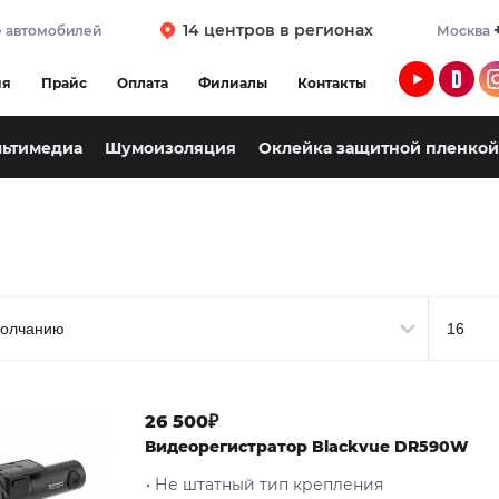
14 центров в регионах
 автомобилей
Москва
ия
Прайс
Оплата
Филиалы
Контакты
льтимедиа
Шумоизоляция
Оклейка защитной пленкой
26 500₽
Видеорегистратор Blackvue DR590W
• Не штатный тип крепления