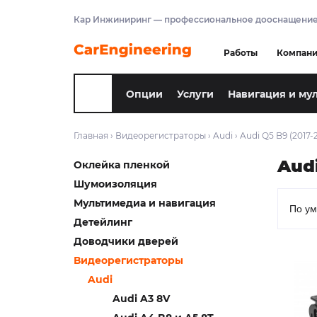
Кар Инжиниринг — профессиональное дооснащение
Работы
Компан
Опции
Услуги
Навигация и му
Главная
›
Видеорегистраторы
›
Audi
›
Audi Q5 B9 (2017-
Audi
Оклейка пленкой
Шумоизоляция
Мультимедиа и навигация
Детейлинг
Доводчики дверей
Видеорегистраторы
Audi
Audi A3 8V