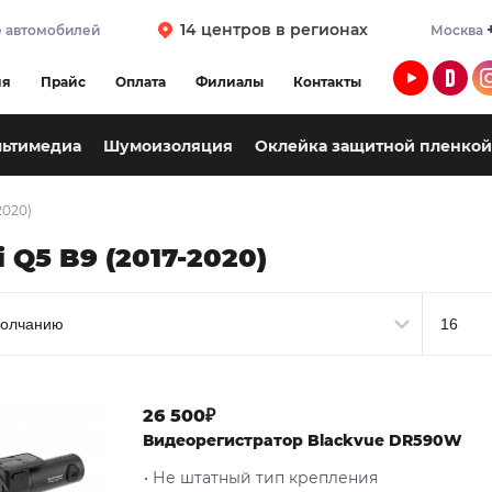
14 центров в регионах
 автомобилей
Москва
ия
Прайс
Оплата
Филиалы
Контакты
льтимедиа
Шумоизоляция
Оклейка защитной пленкой
2020)
 Q5 B9 (2017-2020)
26 500₽
Видеорегистратор Blackvue DR590W
• Не штатный тип крепления