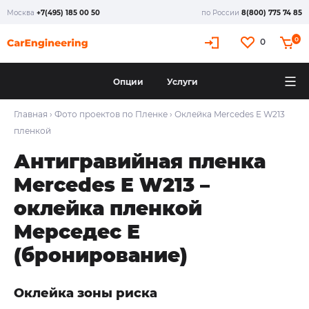
Москва
+7(495) 185 00 50
по России
8(800) 775 74 85
X
0
0
Опции
Услуги
Главная
›
Фото проектов по Пленке
›
Оклейка Mercedes E W213
пленкой
Антигравийная пленка
Mercedes E W213 –
оклейка пленкой
Мерседес Е
(бронирование)
Оклейка зоны риска